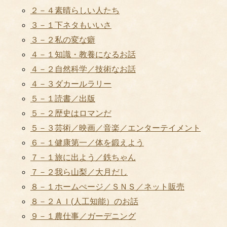
２－４素晴らしい人たち
３－１下ネタもいいさ
３－２私の変な癖
４－１知識・教養になるお話
４－２自然科学／技術なお話
４－３ダカールラリー
５－１読書／出版
５－２歴史はロマンだ
５－３芸術／映画／音楽／エンターテイメント
６－１健康第一／体を鍛えよう
７－１旅に出よう／鉄ちゃん
７－２我ら山梨／大月だし
８－１ホームぺージ／ＳＮＳ／ネット販売
８－２ＡＩ(人工知能）のお話
９－１農仕事／ガーデニング