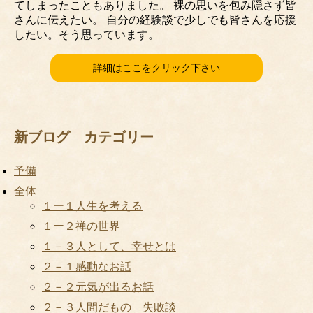
てしまったこともありました。 裸の思いを包み隠さず皆
さんに伝えたい。 自分の経験談で少しでも皆さんを応援
したい。そう思っています。
詳細はここをクリック下さい
新ブログ カテゴリー
予備
全体
１ー１人生を考える
１ー２禅の世界
１－３人として、幸せとは
２－１感動なお話
２－２元気が出るお話
２－３人間だもの 失敗談