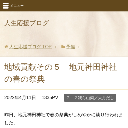
メニュー
人生応援ブログ
人生応援ブログ
TOP
予備
地域貢献その５ 地元神田神社
の春の祭典
2022年4月11日
1335PV
７－２我ら山梨／大月だし
昨日、地元神田神社で春の祭典がしめやかに執り行われま
した。