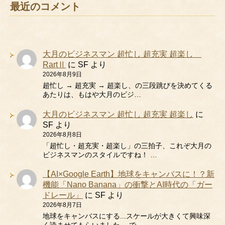
最近のコメント
大月のビジネスマン 超忙し 超充実 超楽し
RartⅡ
に
SF
より
2026年8月9日
超忙し → 超充実 → 超楽し、の三段跳びを決めてくる
あたりは、もはや大月のビジ…
大月のビジネスマン 超忙し 超充実 超楽し
に
SF
より
2026年8月8日
「超忙し・超充実・超楽し」の三拍子、これぞ大月の
ビジネスマンのスタイルですね！ …
【AI×Google Earth】地球をキャンバスに！？新
機能「Nano Banana」の衝撃とAI時代の「ガー
ドレール」
に
SF
より
2026年8月7日
地球をキャンバスにする...スケールが大きくて興味深