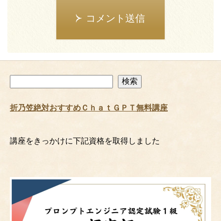
コメント送信
検
検索
索
折乃笠絶対おすすめＣｈａｔＧＰＴ無料講座
講座をきっかけに下記資格を取得しました