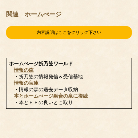
関連 ホームぺージ
内容説明はここをクリック下さい
ホームぺージ折乃笠ワールド
情報の森
・折乃笠の情報発信＆受信基地
情報の宝庫
・情報の森の過去データ収納
本とホームぺージ融合の泉に接続
・本とＨＰの良いとこ取り