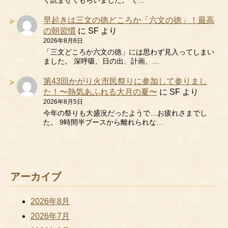
く読ませてもらいました。 で…
早起きは三文の徳どころか「六文の徳」！最高
の朝習慣
に
SF
より
2026年8月6日
「三文どころか六文の徳」には思わず見入ってしまい
ました。 深呼吸、日の出、計画、…
第43回かがり火市民祭りに参加して参りまし
た！〜熱気あふれる大月の夏〜
に
SF
より
2026年8月5日
今年の祭りも大盛況だったようで…お疲れさまでし
た。 9時間半ブースから離れられな…
アーカイブ
2026年8月
2026年7月