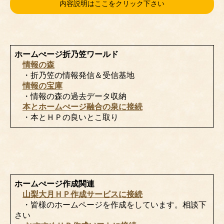
内容説明はここをクリック下さい
ホームぺージ折乃笠ワールド
情報の森
・折乃笠の情報発信＆受信基地
情報の宝庫
・情報の森の過去データ収納
本とホームぺージ融合の泉に接続
・本とＨＰの良いとこ取り
ホームぺージ作成関連
山梨大月ＨＰ作成サービスに接続
・皆様のホームページを作成をしています。相談下
さい