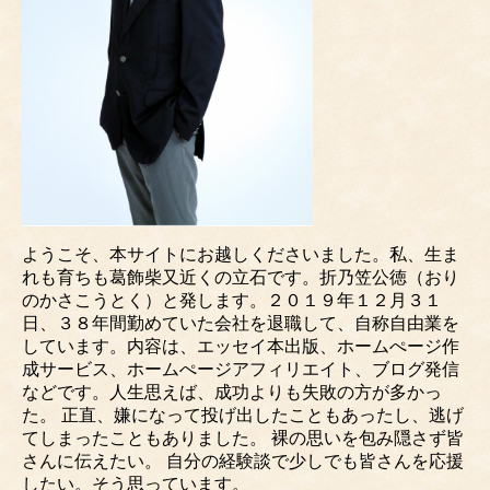
ようこそ、本サイトにお越しくださいました。私、生ま
れも育ちも葛飾柴又近くの立石です。折乃笠公徳（おり
のかさこうとく）と発します。２０１９年１２月３１
日、３８年間勤めていた会社を退職して、自称自由業を
しています。内容は、エッセイ本出版、ホームぺージ作
成サービス、ホームぺージアフィリエイト、ブログ発信
などです。人生思えば、成功よりも失敗の方が多かっ
た。 正直、嫌になって投げ出したこともあったし、逃げ
てしまったこともありました。 裸の思いを包み隠さず皆
さんに伝えたい。 自分の経験談で少しでも皆さんを応援
したい。そう思っています。