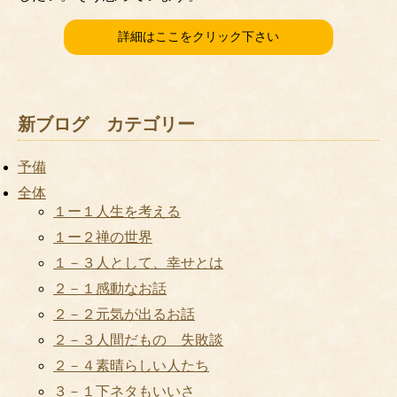
詳細はここをクリック下さい
新ブログ カテゴリー
予備
全体
１ー１人生を考える
１ー２禅の世界
１－３人として、幸せとは
２－１感動なお話
２－２元気が出るお話
２－３人間だもの 失敗談
２－４素晴らしい人たち
３－１下ネタもいいさ