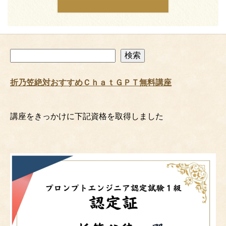
検
検索
索
折乃笠絶対おすすめＣｈａｔＧＰＴ無料講座
講座をきっかけに下記資格を取得しました