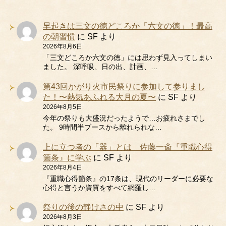
早起きは三文の徳どころか「六文の徳」！最高
の朝習慣
に
SF
より
2026年8月6日
「三文どころか六文の徳」には思わず見入ってしまい
ました。 深呼吸、日の出、計画、…
第43回かがり火市民祭りに参加して参りまし
た！〜熱気あふれる大月の夏〜
に
SF
より
2026年8月5日
今年の祭りも大盛況だったようで…お疲れさまでし
た。 9時間半ブースから離れられな…
上に立つ者の「器」とは 佐藤一斎『重職心得
箇条』に学ぶ
に
SF
より
2026年8月4日
『重職心得箇条』の17条は、現代のリーダーに必要な
心得と言うか資質をすべて網羅し…
祭りの後の静けさの中
に
SF
より
2026年8月3日