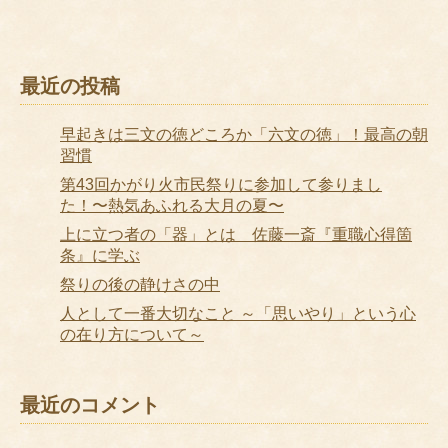
最近の投稿
早起きは三文の徳どころか「六文の徳」！最高の朝
習慣
第43回かがり火市民祭りに参加して参りまし
た！〜熱気あふれる大月の夏〜
上に立つ者の「器」とは 佐藤一斎『重職心得箇
条』に学ぶ
祭りの後の静けさの中
人として一番大切なこと ～「思いやり」という心
の在り方について～
最近のコメント