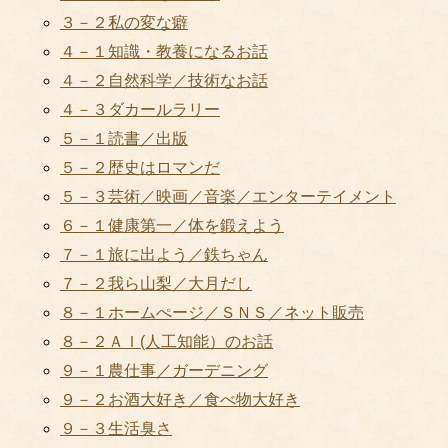
３－２私の変な癖
４－１知識・教養になるお話
４－２自然科学／技術なお話
４－３ダカールラリー
５－１読書／出版
５－２歴史はロマンだ
５－３芸術／映画／音楽／エンターテイメント
６－１健康第一／体を鍛えよう
７－１旅に出よう／鉄ちゃん
７－２我ら山梨／大月だし
８－１ホームぺージ／ＳＮＳ／ネット販売
８－２ＡＩ(人工知能）のお話
９－１農仕事／ガーデニング
９－２お酒大好き／食べ物大好き
９－３生活臭さ