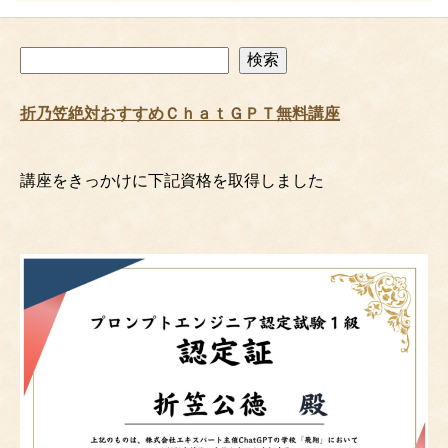
検
検索
索
折乃笠絶対おすすめＣｈａｔＧＰＴ無料講座
講座をきっかけに下記資格を取得しました