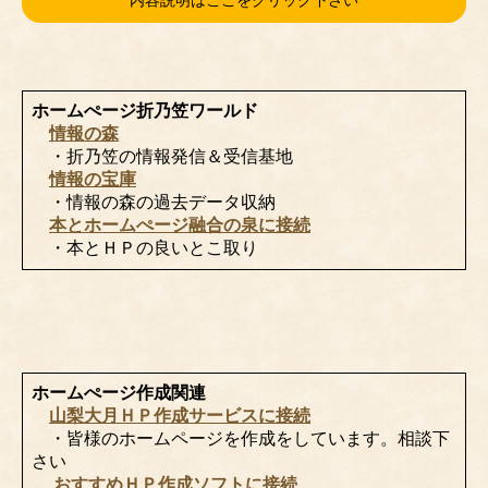
ホームぺージ折乃笠ワールド
情報の森
・折乃笠の情報発信＆受信基地
情報の宝庫
・情報の森の過去データ収納
本とホームぺージ融合の泉に接続
・本とＨＰの良いとこ取り
ホームぺージ作成関連
山梨大月ＨＰ作成サービスに接続
・皆様のホームページを作成をしています。相談下
さい
おすすめＨＰ作成ソフトに接続