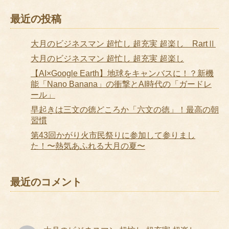
最近の投稿
大月のビジネスマン 超忙し 超充実 超楽し RartⅡ
大月のビジネスマン 超忙し 超充実 超楽し
【AI×Google Earth】地球をキャンバスに！？新機
能「Nano Banana」の衝撃とAI時代の「ガードレ
ール」
早起きは三文の徳どころか「六文の徳」！最高の朝
習慣
第43回かがり火市民祭りに参加して参りまし
た！〜熱気あふれる大月の夏〜
最近のコメント