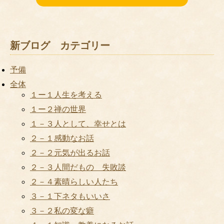
新ブログ カテゴリー
予備
全体
１ー１人生を考える
１ー２禅の世界
１－３人として、幸せとは
２－１感動なお話
２－２元気が出るお話
２－３人間だもの 失敗談
２－４素晴らしい人たち
３－１下ネタもいいさ
３－２私の変な癖