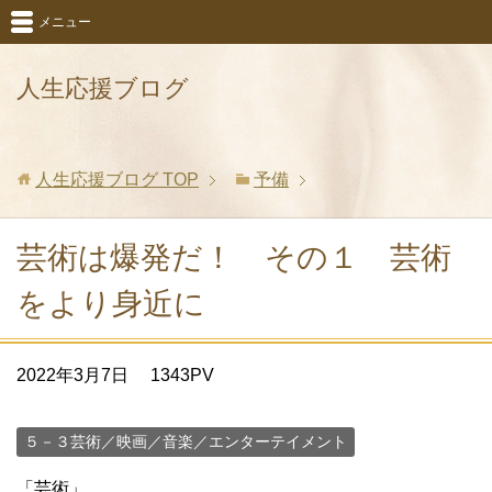
メニュー
人生応援ブログ
人生応援ブログ
TOP
予備
芸術は爆発だ！ その１ 芸術
をより身近に
2022年3月7日
1343PV
５－３芸術／映画／音楽／エンターテイメント
「芸術」