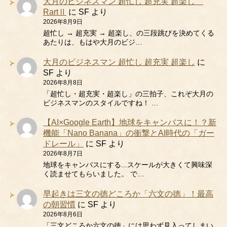
大月のビジネスマン 超忙し 超充実 超楽し
RartⅡ
に
SF
より
2026年8月9日
超忙し → 超充実 → 超楽し、の三段跳びを決めてくる
あたりは、もはや大月のビジ…
大月のビジネスマン 超忙し 超充実 超楽し
に
SF
より
2026年8月8日
「超忙し・超充実・超楽し」の三拍子、これぞ大月の
ビジネスマンのスタイルですね！ …
【AI×Google Earth】地球をキャンバスに！？新
機能「Nano Banana」の衝撃とAI時代の「ガー
ドレール」
に
SF
より
2026年8月7日
地球をキャンバスにする...スケールが大きくて興味深
く読ませてもらいました。 で…
早起きは三文の徳どころか「六文の徳」！最高
の朝習慣
に
SF
より
2026年8月6日
「三文どころか六文の徳」には思わず見入ってしまい