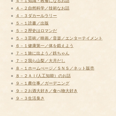
４－１知識・教養になるお話
４－２自然科学／技術なお話
４－３ダカールラリー
５－１読書／出版
５－２歴史はロマンだ
５－３芸術／映画／音楽／エンターテイメント
６－１健康第一／体を鍛えよう
７－１旅に出よう／鉄ちゃん
７－２我ら山梨／大月だし
８－１ホームぺージ／ＳＮＳ／ネット販売
８－２ＡＩ(人工知能）のお話
９－１農仕事／ガーデニング
９－２お酒大好き／食べ物大好き
９－３生活臭さ