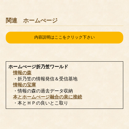
関連 ホームぺージ
内容説明はここをクリック下さい
ホームぺージ折乃笠ワールド
情報の森
・折乃笠の情報発信＆受信基地
情報の宝庫
・情報の森の過去データ収納
本とホームぺージ融合の泉に接続
・本とＨＰの良いとこ取り