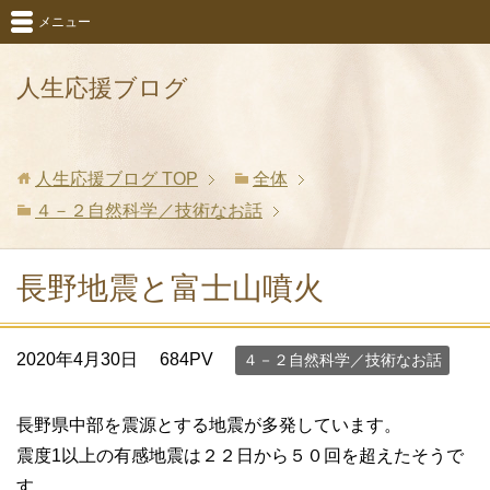
メニュー
人生応援ブログ
人生応援ブログ
TOP
全体
４－２自然科学／技術なお話
長野地震と富士山噴火
2020年4月30日
684PV
４－２自然科学／技術なお話
長野県中部を震源とする地震が多発しています。
震度1以上の有感地震は２２日から５０回を超えたそうで
す。