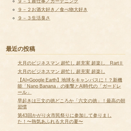
９－１農仕事／ガーデニング
９－２お酒大好き／食べ物大好き
９－３生活臭さ
最近の投稿
大月のビジネスマン 超忙し 超充実 超楽し RartⅡ
大月のビジネスマン 超忙し 超充実 超楽し
【AI×Google Earth】地球をキャンバスに！？新機
能「Nano Banana」の衝撃とAI時代の「ガードレ
ール」
早起きは三文の徳どころか「六文の徳」！最高の朝
習慣
第43回かがり火市民祭りに参加して参りまし
た！〜熱気あふれる大月の夏〜