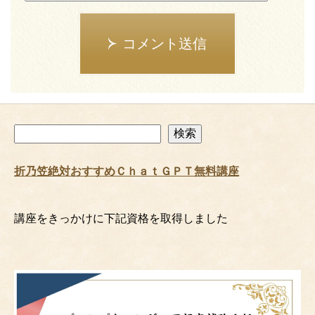
コメント送信
検
検索
索
折乃笠絶対おすすめＣｈａｔＧＰＴ無料講座
講座をきっかけに下記資格を取得しました