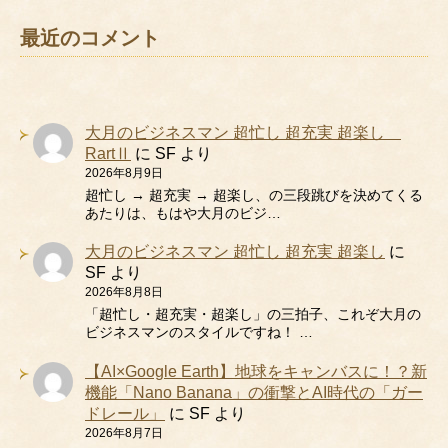
最近のコメント
大月のビジネスマン 超忙し 超充実 超楽し
RartⅡ
に
SF
より
2026年8月9日
超忙し → 超充実 → 超楽し、の三段跳びを決めてくる
あたりは、もはや大月のビジ…
大月のビジネスマン 超忙し 超充実 超楽し
に
SF
より
2026年8月8日
「超忙し・超充実・超楽し」の三拍子、これぞ大月の
ビジネスマンのスタイルですね！ …
【AI×Google Earth】地球をキャンバスに！？新
機能「Nano Banana」の衝撃とAI時代の「ガー
ドレール」
に
SF
より
2026年8月7日