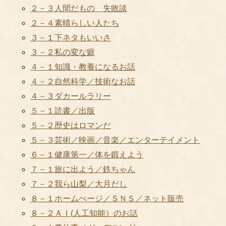
２－３人間だもの 失敗談
２－４素晴らしい人たち
３－１下ネタもいいさ
３－２私の変な癖
４－１知識・教養になるお話
４－２自然科学／技術なお話
４－３ダカールラリー
５－１読書／出版
５－２歴史はロマンだ
５－３芸術／映画／音楽／エンターテイメント
６－１健康第一／体を鍛えよう
７－１旅に出よう／鉄ちゃん
７－２我ら山梨／大月だし
８－１ホームぺージ／ＳＮＳ／ネット販売
８－２ＡＩ(人工知能）のお話