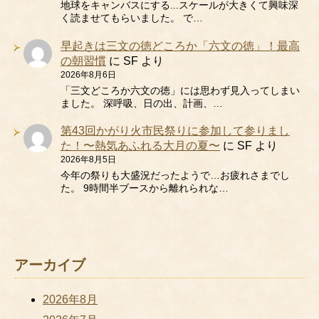
地球をキャンバスにする...スケールが大きくて興味深
く読ませてもらいました。 で…
早起きは三文の徳どころか「六文の徳」！最高
の朝習慣
に
SF
より
2026年8月6日
「三文どころか六文の徳」には思わず見入ってしまい
ました。 深呼吸、日の出、計画、…
第43回かがり火市民祭りに参加して参りまし
た！〜熱気あふれる大月の夏〜
に
SF
より
2026年8月5日
今年の祭りも大盛況だったようで…お疲れさまでし
た。 9時間半ブースから離れられな…
アーカイブ
2026年8月