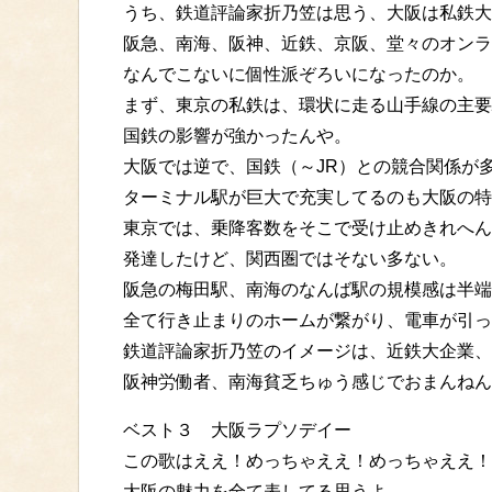
うち、鉄道評論家折乃笠は思う、大阪は私鉄大
阪急、南海、阪神、近鉄、京阪、堂々のオンラ
なんでこないに個性派ぞろいになったのか。
まず、東京の私鉄は、環状に走る山手線の主要
国鉄の影響が強かったんや。
大阪では逆で、国鉄（～JR）との競合関係が
ターミナル駅が巨大で充実してるのも大阪の特
東京では、乗降客数をそこで受け止めきれへん
発達したけど、関西圏ではそない多ない。
阪急の梅田駅、南海のなんば駅の規模感は半端
全て行き止まりのホームが繋がり、電車が引っ
鉄道評論家折乃笠のイメージは、近鉄大企業、
阪神労働者、南海貧乏ちゅう感じでおまんねん
ベスト３ 大阪ラプソデイー
この歌はええ！めっちゃええ！めっちゃええ！
大阪の魅力を全て表してる思うよ。