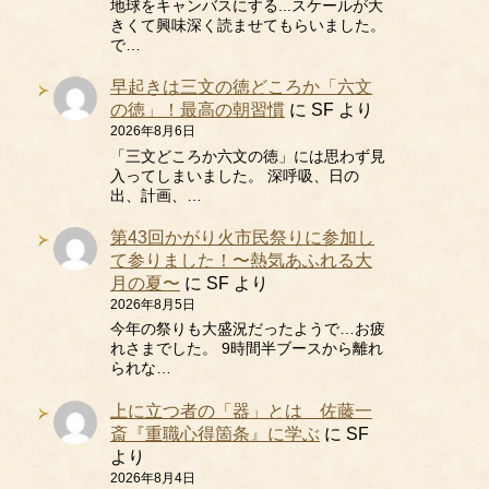
地球をキャンバスにする...スケールが大
きくて興味深く読ませてもらいました。
で…
早起きは三文の徳どころか「六文
の徳」！最高の朝習慣
に
SF
より
2026年8月6日
「三文どころか六文の徳」には思わず見
入ってしまいました。 深呼吸、日の
出、計画、…
第43回かがり火市民祭りに参加し
て参りました！〜熱気あふれる大
月の夏〜
に
SF
より
2026年8月5日
今年の祭りも大盛況だったようで…お疲
れさまでした。 9時間半ブースから離れ
られな…
上に立つ者の「器」とは 佐藤一
斎『重職心得箇条』に学ぶ
に
SF
より
2026年8月4日