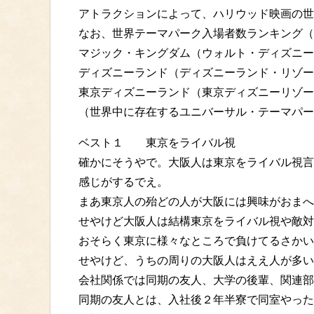
アトラクションによって、ハリウッド映画の世
なお、世界テーマパーク入場者数ランキング（
マジック・キングダム（ウォルト・ディズニー
ディズニーランド（ディズニーランド・リゾー
東京ディズニーランド（東京ディズニーリゾー
（世界中に存在するユニバーサル・テーマパー
ベスト１ 東京をライバル視
確かにそうやで。大阪人は東京をライバル視言
感じがするでえ。
まあ東京人の殆どの人が大阪には興味がおまへ
せやけど大阪人は結構東京をライバル視や敵対
おそらく東京に様々なところで負けてるさかい
せやけど、うちの周りの大阪人はええ人が多い
会社関係では同期の友人、大学の後輩、関連部
同期の友人とは、入社後２年半寮で同室やった