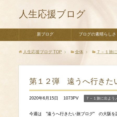
人生応援ブログ
新ブログ
ブログの素晴らしさ
人生応援ブログ
TOP
全体
７－１旅
第１２弾 遠うへ行きた
2020年6月15日
1073PV
７－１旅に出よう
今週は ”遠うへ行きたい旅ブログ” の大阪を