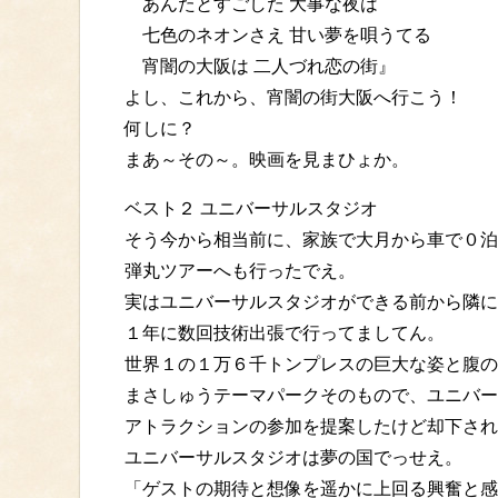
あんたとすごした 大事な夜は
七色のネオンさえ 甘い夢を唄うてる
宵闇の大阪は 二人づれ恋の街』
よし、これから、宵闇の街大阪へ行こう！
何しに？
まあ～その～。映画を見まひょか。
ベスト２ ユニバーサルスタジオ
そう今から相当前に、家族で大月から車で０泊
弾丸ツアーへも行ったでえ。
実はユニバーサルスタジオができる前から隣に
１年に数回技術出張で行ってましてん。
世界１の１万６千トンプレスの巨大な姿と腹の
まさしゅうテーマパークそのもので、ユニバー
アトラクションの参加を提案したけど却下され
ユニバーサルスタジオは夢の国でっせえ。
「ゲストの期待と想像を遥かに上回る興奮と感