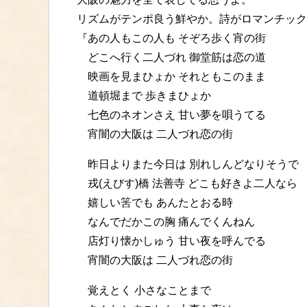
リズムがテンポ良う鮮やか。詩がロマンチック
『あの人もこの人も そぞろ歩く宵の街
どこへ行く二人づれ 御堂筋は恋の道
映画を見まひょか それともこのまま
道頓堀まで 歩きまひょか
七色のネオンさえ 甘い夢を唄うてる
宵闇の大阪は 二人づれ恋の街
昨日よりまた今日は 別れしんどなりそうで
戎(えびす)橋 法善寺 どこも好きよ二人なら
嬉しい筈でも あんたとおる時
なんでだかこの胸 痛んでくんねん
店灯り懐かしゅう 甘い夜を呼んでる
宵闇の大阪は 二人づれ恋の街
覚えとく 小さなことまで