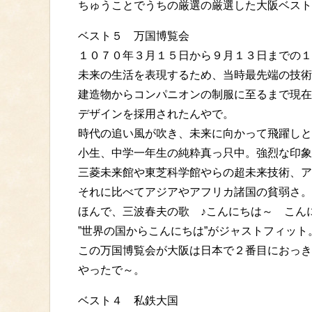
ちゅうことでうちの厳選の厳選した大阪ベスト
ベスト５ 万国博覧会
１０７０年３月１５日から９月１３日までの１
未来の生活を表現するため、当時最先端の技術
建造物からコンパニオンの制服に至るまで現在
デザインを採用されたんやで。
時代の追い風が吹き、未来に向かって飛躍しと
小生、中学一年生の純粋真っ只中。強烈な印象
三菱未来館や東芝科学館やらの超未来技術、ア
それに比べてアジアやアフリカ諸国の貧弱さ。
ほんで、三波春夫の歌 ♪こんにちは～ こん
”世界の国からこんにちは”がジャストフィット
この万国博覧会が大阪は日本で２番目におっき
やったで～。
ベスト４ 私鉄大国