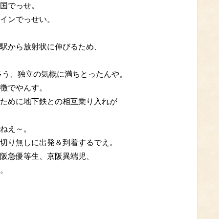
国でっせ。
インでっせい。
駅から放射状に伸びるため、
多う、独立の気概に満ちとったんや。
徴でやんす。
ために地下鉄との相互乗り入れが
ねえ～。
切り無しに出発＆到着するでえ。
阪急優等生、京阪異端児、
。