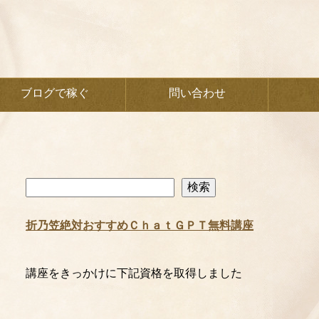
ブログで稼ぐ
問い合わせ
検
検索
索
折乃笠絶対おすすめＣｈａｔＧＰＴ無料講座
講座をきっかけに下記資格を取得しました