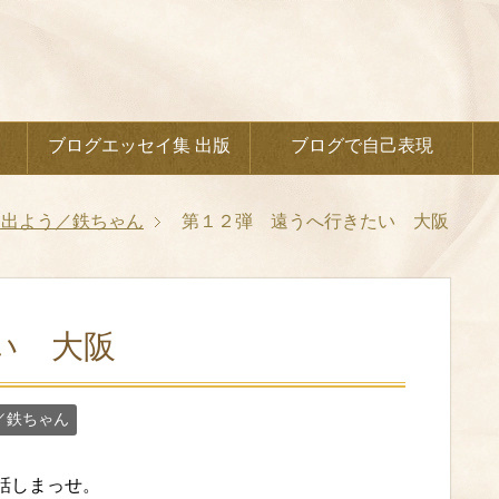
ブログエッセイ集 出版
ブログで自己表現
に出よう／鉄ちゃん
第１２弾 遠うへ行きたい 大阪
い 大阪
／鉄ちゃん
話しまっせ。