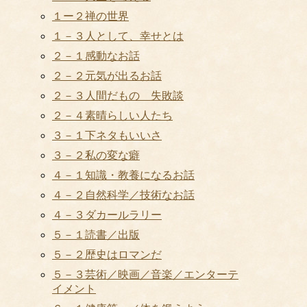
１ー２禅の世界
１－３人として、幸せとは
２－１感動なお話
２－２元気が出るお話
２－３人間だもの 失敗談
２－４素晴らしい人たち
３－１下ネタもいいさ
３－２私の変な癖
４－１知識・教養になるお話
４－２自然科学／技術なお話
４－３ダカールラリー
５－１読書／出版
５－２歴史はロマンだ
５－３芸術／映画／音楽／エンターテ
イメント