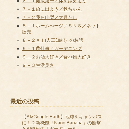
６－１健康第一／体を鍛えよう
７－１旅に出よう／鉄ちゃん
７－２我ら山梨／大月だし
８－１ホームぺージ／ＳＮＳ／ネット
販売
８－２ＡＩ(人工知能）のお話
９－１農仕事／ガーデニング
９－２お酒大好き／食べ物大好き
９－３生活臭さ
最近の投稿
【AI×Google Earth】地球をキャンバス
に！？新機能「Nano Banana」の衝撃
とAI時代の「ガードレール」