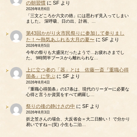
の朝習慣
に
SF
より
2026年8月6日
「三文どころか六文の徳」には思わず見入ってしまい
ました。 深呼吸、日の出、計画、…
第43回かがり火市民祭りに参加して参りまし
た！〜熱気あふれる大月の夏〜
に
SF
より
2026年8月5日
今年の祭りも大盛況だったようで…お疲れさまでし
た。 9時間半ブースから離れられな…
上に立つ者の「器」とは 佐藤一斎『重職心得
箇条』に学ぶ
に
SF
より
2026年8月4日
『重職心得箇条』の17条は、現代のリーダーに必要な
心得と言うか資質をすべて網羅し…
祭りの後の静けさの中
に
SF
より
2026年8月3日
折之笠さんの場合、大反省会＝大二日酔い！ で分かり
易いですね～(笑) 小生も二泊…