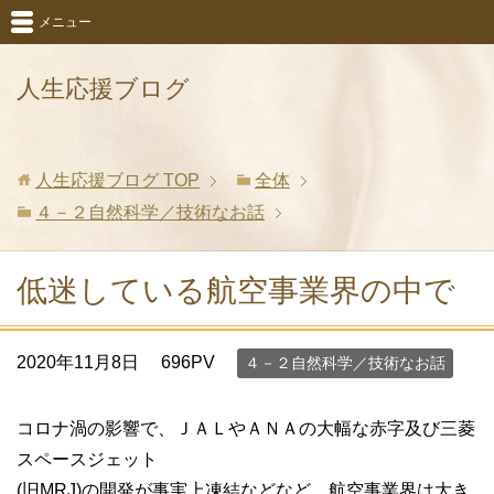
メニュー
人生応援ブログ
人生応援ブログ
TOP
全体
４－２自然科学／技術なお話
低迷している航空事業界の中で
2020年11月8日
696PV
４－２自然科学／技術なお話
コロナ渦の影響で、ＪＡＬやＡＮＡの大幅な赤字及び三菱
スペースジェット
(旧MRJ)の開発が事実上凍結などなど、航空事業界は大き