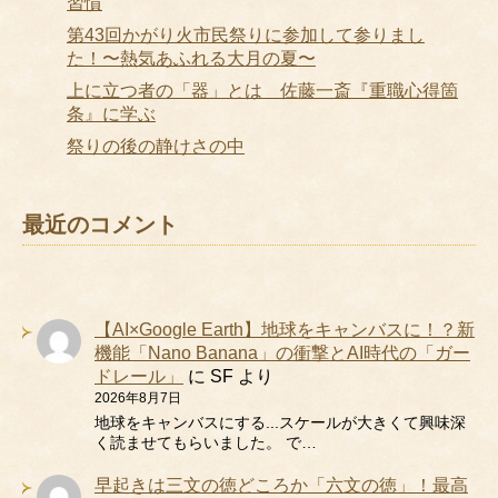
習慣
第43回かがり火市民祭りに参加して参りまし
た！〜熱気あふれる大月の夏〜
上に立つ者の「器」とは 佐藤一斎『重職心得箇
条』に学ぶ
祭りの後の静けさの中
最近のコメント
【AI×Google Earth】地球をキャンバスに！？新
機能「Nano Banana」の衝撃とAI時代の「ガー
ドレール」
に
SF
より
2026年8月7日
地球をキャンバスにする...スケールが大きくて興味深
く読ませてもらいました。 で…
早起きは三文の徳どころか「六文の徳」！最高