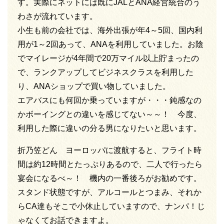
す。実際にネットには既にJALとANA経営統合のう
わさが流れています。
小生も前の会社では、海外出張が年4～5回、国内利
用が1～2回あって、ANAを利用していました。お陰
でマイレージが4年間で20万マイル以上貯まったの
で、ランクアップしてビジネスクラスを利用した
り、ANAショップで買い物していました。
エアバスにも何回か乗っていますが・・・鈍感なの
かボーイングとの違いを感じてない～～！ 今度、
利用した際に違いの分る男になりたいと思います。
折乃笠どん ヨーロッパに渡航すると、フライト時
間は約12時間とたっぷりあるので、二人で行ったら
宴会になるべ～！ 機内の一番後ろがお勧めです。
スタンド状態ですが、アルコールとつまみ、それか
らCA達もそこで小休止していますので、ナンパ！じ
ゃなくてお話できますよ。