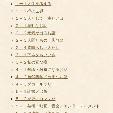
１ー１人生を考える
１ー２禅の世界
１－３人として、幸せとは
２－１感動なお話
２－２元気が出るお話
２－３人間だもの 失敗談
２－４素晴らしい人たち
３－１下ネタもいいさ
３－２私の変な癖
４－１知識・教養になるお話
４－２自然科学／技術なお話
４－３ダカールラリー
５－１読書／出版
５－２歴史はロマンだ
５－３芸術／映画／音楽／エンターテイメント