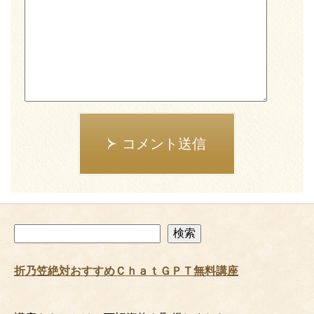
コメント送信
検
検索
索
折乃笠絶対おすすめＣｈａｔＧＰＴ無料講座