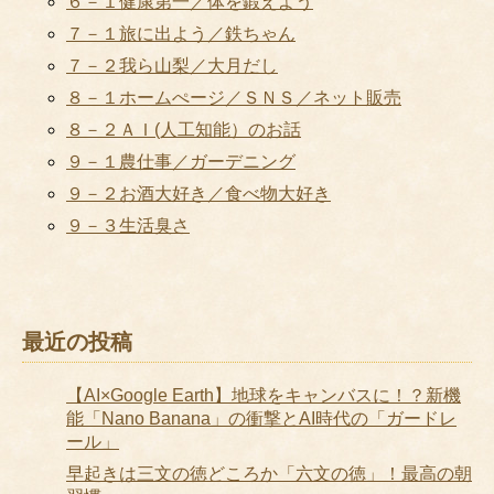
６－１健康第一／体を鍛えよう
７－１旅に出よう／鉄ちゃん
７－２我ら山梨／大月だし
８－１ホームぺージ／ＳＮＳ／ネット販売
８－２ＡＩ(人工知能）のお話
９－１農仕事／ガーデニング
９－２お酒大好き／食べ物大好き
９－３生活臭さ
最近の投稿
【AI×Google Earth】地球をキャンバスに！？新機
能「Nano Banana」の衝撃とAI時代の「ガードレ
ール」
早起きは三文の徳どころか「六文の徳」！最高の朝