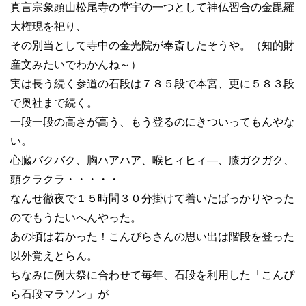
真言宗象頭山松尾寺の堂宇の一つとして神仏習合の金毘羅
大権現を祀り、
その別当として寺中の金光院が奉斎したそうや。（知的財
産文みたいでわかんね～）
実は長う続く参道の石段は７８５段で本宮、更に５８３段
で奥社まで続く。
一段一段の高さが高う、もう登るのにきついってもんやな
い。
心臓バクバク、胸ハアハア、喉ヒィヒィ―、膝ガクガク、
頭クラクラ・・・・・
なんせ徹夜で１５時間３０分掛けて着いたばっかりやった
のでもうたいへんやった。
あの頃は若かった！こんぴらさんの思い出は階段を登った
以外覚えとらん。
ちなみに例大祭に合わせて毎年、石段を利用した「こんぴ
ら石段マラソン」が