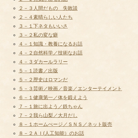
２－３人間だもの 失敗談
２－４素晴らしい人たち
３－１下ネタもいいさ
３－２私の変な癖
４－１知識・教養になるお話
４－２自然科学／技術なお話
４－３ダカールラリー
５－１読書／出版
５－２歴史はロマンだ
５－３芸術／映画／音楽／エンターテイメント
６－１健康第一／体を鍛えよう
７－１旅に出よう／鉄ちゃん
７－２我ら山梨／大月だし
８－１ホームぺージ／ＳＮＳ／ネット販売
８－２ＡＩ(人工知能）のお話