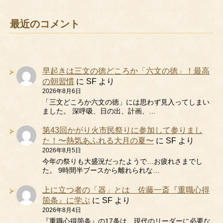
最近のコメント
早起きは三文の徳どころか「六文の徳」！最高
の朝習慣
に
SF
より
2026年8月6日
「三文どころか六文の徳」には思わず見入ってしまい
ました。 深呼吸、日の出、計画、…
第43回かがり火市民祭りに参加して参りまし
た！〜熱気あふれる大月の夏〜
に
SF
より
2026年8月5日
今年の祭りも大盛況だったようで…お疲れさまでし
た。 9時間半ブースから離れられな…
上に立つ者の「器」とは 佐藤一斎『重職心得
箇条』に学ぶ
に
SF
より
2026年8月4日
『重職心得箇条』の17条は、現代のリーダーに必要な