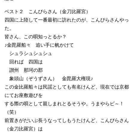
ベスト２ こんぴらさん（金刀比羅宮）
四国に上陸して一番最初に訪れたのが、こんぴらさんやっ
た。
皆さん、この唄知っとるか？
♪金毘羅船々 追い手に帆かけて
シュラシュシュシュ
回れば 四国は
讃州 那珂の郡
象頭山（ぞうずさん） 金毘羅大権現♪
この金比羅船々は民謡としても有名けんど、現在では京都
にてお座敷遊びを
する際の唄として親しまれとるそうや。うまやらピ～！
（笑）
前置きがだいぶ長うなってしもうたけんど、こんぴらさん
（金刀比羅宮）は