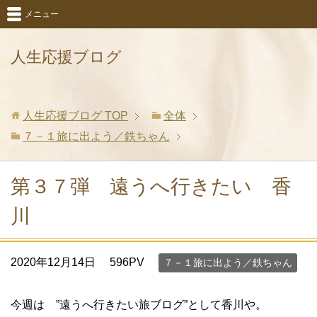
メニュー
人生応援ブログ
人生応援ブログ
TOP
全体
７－１旅に出よう／鉄ちゃん
第３７弾 遠うへ行きたい 香
川
2020年12月14日
596PV
７－１旅に出よう／鉄ちゃん
今週は ”遠うへ行きたい旅ブログ”として香川や。