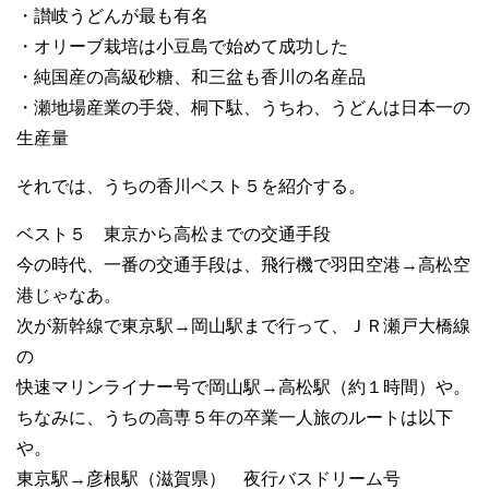
・讃岐うどんが最も有名
・オリーブ栽培は小豆島で始めて成功した
・純国産の高級砂糖、和三盆も香川の名産品
・瀬地場産業の手袋、桐下駄、うちわ、うどんは日本一の
生産量
それでは、うちの香川ベスト５を紹介する。
ベスト５ 東京から高松までの交通手段
今の時代、一番の交通手段は、飛行機で羽田空港→高松空
港じゃなあ。
次が新幹線で東京駅→岡山駅まで行って、ＪＲ瀬戸大橋線
の
快速マリンライナー号で岡山駅→高松駅（約１時間）や。
ちなみに、うちの高専５年の卒業一人旅のルートは以下
や。
東京駅→彦根駅（滋賀県） 夜行バスドリーム号