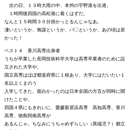
次の日、１３時大雨の中、本州の宇野港を出港。
１時間後四国の高松港に着くはずだ。
なんと１５時間３０分掛かっとるんじゃなあ。
凄いというか、無謀というか、バ〇というか、あの頃は若
かった！
ベスト４ 香川高専出身者
うちが卒業した長岡技術科学大学は高専卒業者のために設
立された大学や。
国立高専はほぼ都道府県に１校あり、大学にはだいたい１
名以上くまのう
入学してきた。面白かったのは日本全国の方言が同時に聞
けたことや。
四国４県にもきれいに、愛媛新居浜高専 高知高専、香川
高専、徳島阿南高専が
あるんじゃ。ちなみにうちゃめずらしい（異端児？）都立