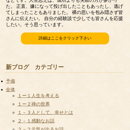
などです。人生思えば、成功よりも失敗の方が多かっ
た。 正直、嫌になって投げ出したこともあったし、逃げ
てしまったこともありました。 裸の思いを包み隠さず皆
さんに伝えたい。 自分の経験談で少しでも皆さんを応援
したい。そう思っています。
詳細はここをクリック下さい
新ブログ カテゴリー
予備
全体
１ー１人生を考える
１ー２禅の世界
１－３人として、幸せとは
２－１感動なお話
２－２元気が出るお話