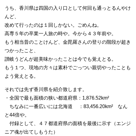
うち、香川県は四国の入り口として何回も通っとるんやけ
んど、
改めて行ったのは１回しかない。ごめんね。
高専５年の卒業一人旅の時や。今から４３年前や。
もう相当昔のことけんど、金毘羅さんの登りの階段が超き
つかったこと、
讃岐うどんが超美味かったことは今でも覚えとる。
もう１つ、現地の方々は素朴でごっつい親切やったことも
よう覚えとる。
それでは先ず香川県を紹介致します。
・全国で最も面積の狭い都道府県：1,876.52km²
ちなみに一番広いには北海道 ：83,456.20km² なん
と44倍や。
付録として、４７都道府県の面積を最後に示す（エンジ
ニア魂が出てしもうた）