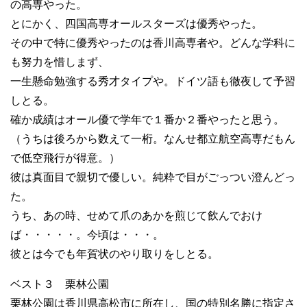
の高専やった。
とにかく、四国高専オールスターズは優秀やった。
その中で特に優秀やったのは香川高専者や。どんな学科に
も努力を惜しまず、
一生懸命勉強する秀才タイプや。ドイツ語も徹夜して予習
しとる。
確か成績はオール優で学年で１番か２番やったと思う。
（うちは後ろから数えて一桁。なんせ都立航空高専だもん
で低空飛行が得意。）
彼は真面目で親切で優しい。純粋で目がごっつい澄んどっ
た。
うち、あの時、せめて爪のあかを煎じて飲んでおけ
ば・・・・・。今頃は・・・。
彼とは今でも年賀状のやり取りをしとる。
ベスト３ 栗林公園
栗林公園は香川県高松市に所在し、国の特別名勝に指定さ