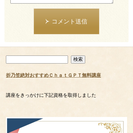
コメント送信
検
検索
索
折乃笠絶対おすすめＣｈａｔＧＰＴ無料講座
講座をきっかけに下記資格を取得しました