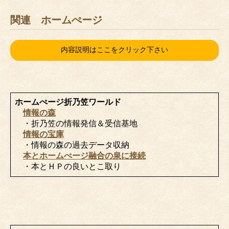
関連 ホームぺージ
内容説明はここをクリック下さい
ホームぺージ折乃笠ワールド
情報の森
・折乃笠の情報発信＆受信基地
情報の宝庫
・情報の森の過去データ収納
本とホームぺージ融合の泉に接続
・本とＨＰの良いとこ取り