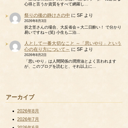
心得と言うか資質をすべて網羅し…
祭りの後の静けさの中
に
SF
より
2026年8月3日
折之笠さんの場合、大反省会＝大二日酔い！ で分かり
易いですね～(笑) 小生も二泊…
人として一番大切なこと ～「思いやり」という
心の在り方について～
に
SF
より
2026年8月2日
「思いやり」は人間関係の潤滑油とよく言われます
が、このブログを読むと、それ以上に…
アーカイブ
2026年8月
2026年7月
2026年6月