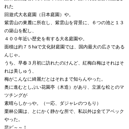
れた
回遊式大名庭園（日本庭園）や。
紫雲山の東麓に所在し、紫雲山を背景に、６つの池と１３
の築山を配し、
４００年近い歴史を有する大名庭園や。
面積は約７５haで文化財庭園では、国内最大の広さである
んじゃ。
うち、早春３月初に訪れたのけんど、紅梅白梅はそれはそ
れは美しゅう、
梅がこんなに綺麗だとはそれまで知らんやった。
奥に進むとしぶい花園亭（木造）があり、立派な松とのマ
ツチングが
素晴らしかっや。（一応、ダジャレのつもり）
栗林公園は、とにかく静かな所で、私以外は全てアベック
やった。
悲ピ～～！