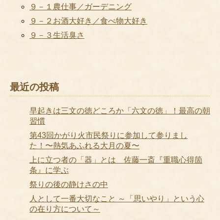
９－１農仕事／ガーデニング
９－２お酒大好き／食べ物大好き
９－３生活臭さ
最近の投稿
早起きは三文の徳どころか「六文の徳」！最高の朝
習慣
第43回かがり火市民祭りに参加して参りまし
た！〜熱気あふれる大月の夏〜
上に立つ者の「器」とは 佐藤一斎『重職心得箇
条』に学ぶ
祭りの後の静けさの中
人として一番大切なこと ～「思いやり」という心
の在り方について～