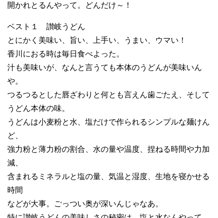
開かれとるんやって。どんだけ～！
ベスト１ 讃岐うどん
とにかく美味い、旨い、上手い、うまい、ウマい！
香川におる時は毎日食べよった。
汁も美味いが、なんと言うても本体のうどんが美味いん
や。
つるつるとした唇ざわりと何とも言えん歯ごたえ、そして
うどん本体の味。
うどんは小麦粉と水、塩だけで作られるシンプルな麺けん
ど、
強力粉と薄力粉の割合、水の量や温度、捏ねる時間や力加
減、
含まれるミネラルと塩の量、気温と湿度、生地を寝かせる
時間
などが大事。ごっつい奥が深いんじゃなあ。
特に讃岐うどんの美味しさの秘密は、塩と水なんやって。