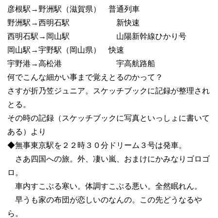
彦根駅→野洲駅（滋賀県） 普通列車
野洲駅→西明石駅 新快速
西明石駅→岡山駅 山陽新幹線ひかり号
岡山駅→宇野駅（岡山県） 快速
宇野港→高松港 宇高航路船
何でこんな細かい事まで覚えとるのかって？
さすが折乃笠ジュニア。スケッチブックに記録が整理され
とる。
その時の記録（スケッチブックに写真といっしょに書いて
ある）より
◆無事東京駅を２２時３０分ドリーム３号は発車。
さあ四国への旅。外、凄い嵐、おまけにかみなりゴロゴ
ロ。
車内すこぶる寒い。体調すこぶる悪い。全然眠れん。
早うも家の布団が恋しいのなんの。この先どうなるや
ら。