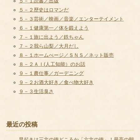
５－１読書／出版
５－２歴史はロマンだ
５－３芸術／映画／音楽／エンターテイメント
６－１健康第一／体を鍛えよう
７－１旅に出よう／鉄ちゃん
７－２我ら山梨／大月だし
８－１ホームぺージ／ＳＮＳ／ネット販売
８－２ＡＩ(人工知能）のお話
９－１農仕事／ガーデニング
９－２お酒大好き／食べ物大好き
９－３生活臭さ
最近の投稿
早起きは三文の徳どころか「六文の徳」！最高の朝