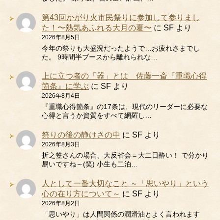
第43回かがり火市民祭りに参加して参りまし
た！〜熱気あふれる大月の夏〜
に
SF
より
2026年8月5日
今年の祭りも大盛況だったようで…お疲れさまでし
た。 9時間半ブースから離れられな…
上に立つ者の「器」とは 佐藤一斎『重職心得
箇条』に学ぶ
に
SF
より
2026年8月4日
『重職心得箇条』の17条は、現代のリーダーに必要な
心得と言うか資質をすべて網羅し…
祭りの後の静けさの中
に
SF
より
2026年8月3日
折之笠さんの場合、大反省会＝大二日酔い！ で分かり
易いですね～(笑) 小生も二泊…
人として一番大切なこと ～「思いやり」という
心の在り方について～
に
SF
より
2026年8月2日
「思いやり」は人間関係の潤滑油とよく言われます