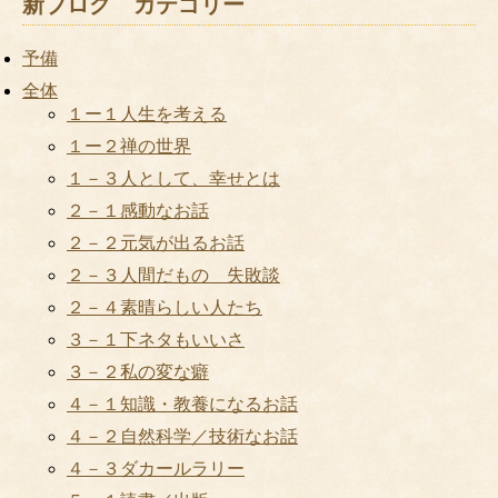
新ブログ カテゴリー
予備
全体
１ー１人生を考える
１ー２禅の世界
１－３人として、幸せとは
２－１感動なお話
２－２元気が出るお話
２－３人間だもの 失敗談
２－４素晴らしい人たち
３－１下ネタもいいさ
３－２私の変な癖
４－１知識・教養になるお話
４－２自然科学／技術なお話
４－３ダカールラリー