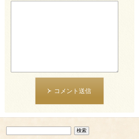
コメント送信
検
検索
索