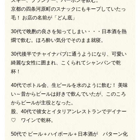
スキー、ブランデー、バーボンを飲む。
京都の四条河原町のスナックにもキープしていたっ
毛！ お店の名前が「どん底」
30代で晩酌の良さを知ってしまい・・・日本酒を熱
燗で飲む。ほろ酔い気分でそのまま就寝。
30代後半でチャイナパブに通うようになり、可愛い
綺麗な女性に囲まれ、こくられてシャンパンで乾
杯！
40代でボトル会、生ビールを水のように飲む！ 美味
い～昔からビールは好きで飲んでいたが、このころ
からビールが主役となった。
股、40代で彼女とイタリアンレストランでデイナー
♡ ワインで乾杯。
50代で ビール＋ハイボール＋日本酒が パターン化