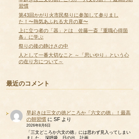
習慣
第43回かがり火市民祭りに参加して参りまし
た！〜熱気あふれる大月の夏〜
上に立つ者の「器」とは 佐藤一斎『重職心得箇
条』に学ぶ
祭りの後の静けさの中
人として一番大切なこと ～「思いやり」という心
の在り方について～
最近のコメント
早起きは三文の徳どころか「六文の徳」！最高
の朝習慣
に
SF
より
2026年8月6日
「三文どころか六文の徳」には思わず見入ってしまい
ました。 深呼吸、日の出、計画、…