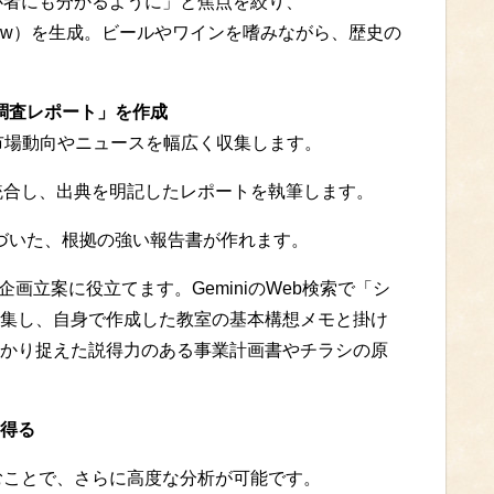
初心者にも分かるように」と焦点を絞り、
verview）を生成。ビールやワインを嗜みながら、歴史の
調査レポート」を作成
新の市場動向やニュースを幅広く収集します。
資料を統合し、出典を明記したレポートを執筆します。
紐づいた、根拠の強い報告書が作れます。
画立案に役立てます。GeminiのWeb検索で「シ
集し、自身で作成した教室の基本構想メモと掛け
かり捉えた説得力のある事業計画書やチラシの原
得る
込むことで、さらに高度な分析が可能です。