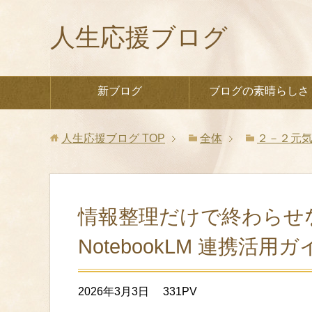
人生応援ブログ
新ブログ
ブログの素晴らしさ
人生応援ブログ
TOP
全体
２－２元
情報整理だけで終わらせない
NotebookLM 連携活用ガ
2026年3月3日
331PV