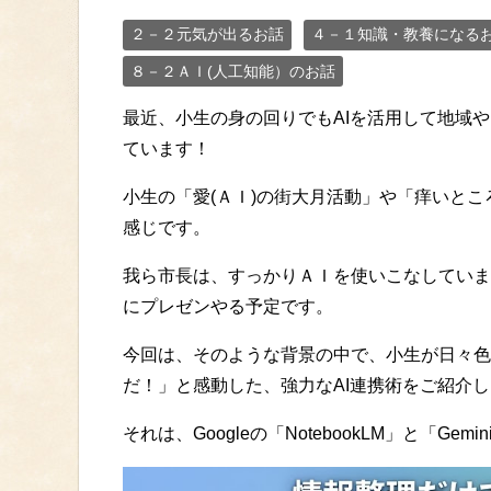
２－２元気が出るお話
４－１知識・教養になる
８－２ＡＩ(人工知能）のお話
最近、小生の身の回りでもAIを活用して地域
ています！
小生の「愛(ＡＩ)の街大月活動」や「痒いと
感じです。
我ら市長は、すっかりＡＩを使いこなしていま
にプレゼンやる予定です。
今回は、そのような背景の中で、小生が日々色
だ！」と感動した、強力なAI連携術をご紹介
それは、Googleの「NotebookLM」と「Ge