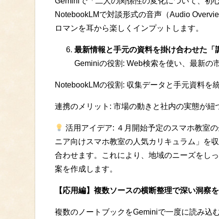
Geminiで「二人の関係性の変化について、
NotebookLMで対談形式の音声（Audio O
ロマンを耳から楽しくインプットします。
最新情報と手元の資料を掛け合わせた「
Geminiの役割: Web検索を使い、最
NotebookLMの役割: 収集データと手元
連携のメリット: 市場の動きと社内の実態が
活用アイデア: ４月開始予定のスマホ教室の企
ニア向けスマホ教室の人気カリキュラム」を収
合わせます。これにより、地域のニーズをしっ
案を作成します。
【応用編】複数ソースの横断整理で深い洞察を
複数のノートブックをGeminiで一度に読み