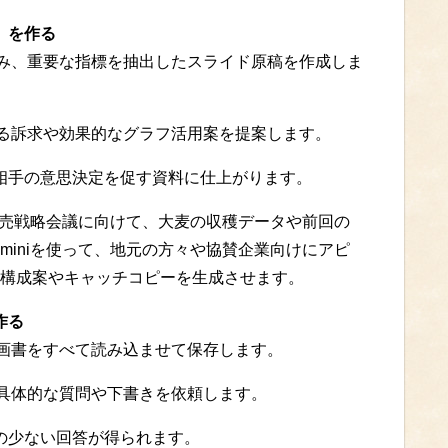
」を作る
読み込み、重要な指標を抽出したスライド原稿を作成しま
刺さる訴求や効果的なグラフ活用案を提案します。
、相手の意思決定を促す資料に仕上がります。
販売戦略会議に向けて、大麦の収穫データや前回の
Geminiを使って、地元の方々や協賛企業向けにアピ
構成案やキャッチコピーを生成させます。
作る
去の企画書をすべて読み込ませて保存します。
し、具体的な質問や下書きを依頼します。
レの少ない回答が得られます。