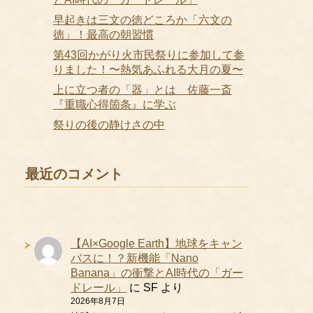
早起きは三文の徳どころか「六文の
徳」！最高の朝習慣
第43回かがり火市民祭りに参加して参
りました！〜熱気あふれる大月の夏〜
上に立つ者の「器」とは 佐藤一斎
『重職心得箇条』に学ぶ
祭りの後の静けさの中
最近のコメント
【AI×Google Earth】地球をキャン
バスに！？新機能「Nano
Banana」の衝撃とAI時代の「ガー
ドレール」
に
SF
より
2026年8月7日