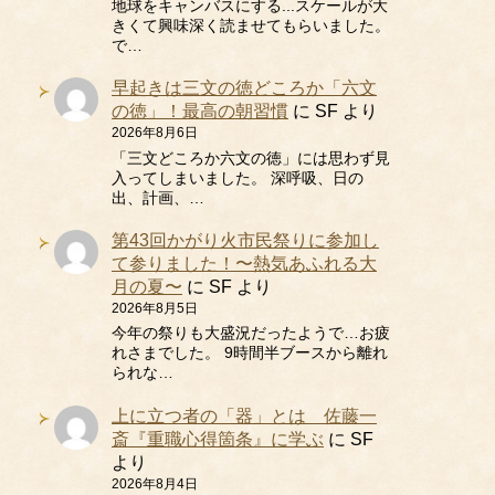
地球をキャンバスにする...スケールが大
きくて興味深く読ませてもらいました。
で…
早起きは三文の徳どころか「六文
の徳」！最高の朝習慣
に
SF
より
2026年8月6日
「三文どころか六文の徳」には思わず見
入ってしまいました。 深呼吸、日の
出、計画、…
第43回かがり火市民祭りに参加し
て参りました！〜熱気あふれる大
月の夏〜
に
SF
より
2026年8月5日
今年の祭りも大盛況だったようで…お疲
れさまでした。 9時間半ブースから離れ
られな…
上に立つ者の「器」とは 佐藤一
斎『重職心得箇条』に学ぶ
に
SF
より
2026年8月4日