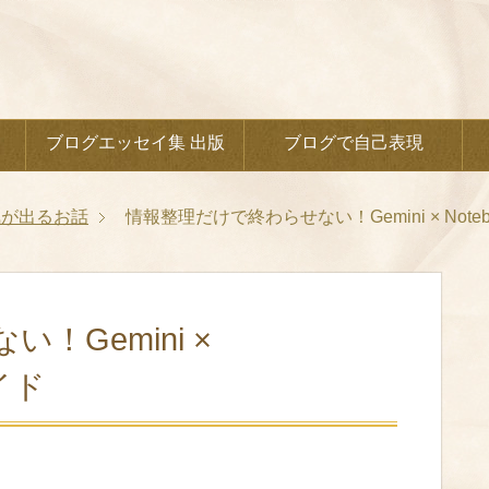
ブログエッセイ集 出版
ブログで自己表現
気が出るお話
情報整理だけで終わらせない！Gemini × Note
！Gemini ×
イド