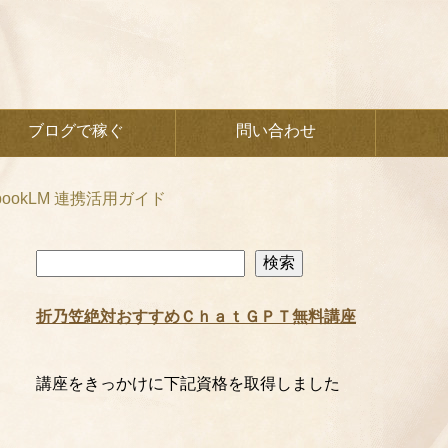
ブログで稼ぐ
問い合わせ
bookLM 連携活用ガイド
検
検索
索
折乃笠絶対おすすめＣｈａｔＧＰＴ無料講座
講座をきっかけに下記資格を取得しました