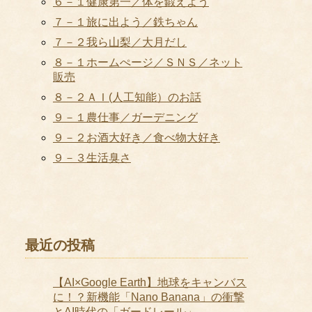
６－１健康第一／体を鍛えよう
７－１旅に出よう／鉄ちゃん
７－２我ら山梨／大月だし
８－１ホームぺージ／ＳＮＳ／ネット
販売
８－２ＡＩ(人工知能）のお話
９－１農仕事／ガーデニング
９－２お酒大好き／食べ物大好き
９－３生活臭さ
最近の投稿
【AI×Google Earth】地球をキャンバス
に！？新機能「Nano Banana」の衝撃
とAI時代の「ガードレール」