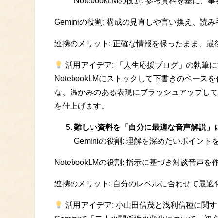
NotebookLMの役割: 参考資料を基
Geminiの役割: 構成の見直しや言い換え、
連携のメリット: 正確な情報を保ったまま、
活用アイデア: 「人生応援ブログ」の執筆
NotebookLMにストックして下書きのベース
な、温かみのある表現にブラッシュアップして
を仕上げます。
難しい資料を「自分に最適な音声解説」
Geminiの役割: 理解を深めたいポイ
NotebookLMの役割: 指示に基づき対談
連携のメリット: 自分のレベルに合わせて最
活用アイデア: 小山田信茂と浅利信種に関