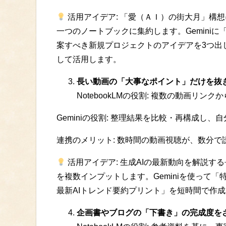
活用アイデア: 「愛（ＡＩ）の街大月」構
一つのノートブックに集約します。Gemini
案すべき新規プロジェクトのアイデアを3つ出
して活用します。
長い動画の「大事なポイント」だけを抜
NotebookLMの役割: 複数の動画リ
Geminiの役割: 整理結果を比較・再構成し
連携のメリット: 数時間の動画視聴が、数分
活用アイデア: 生成AIの最新動向を解説す
を複数インプットします。Geminiを使って
最新AIトレンド要約プリント」を短時間で作
企画書やブログの「下書き」の完成度を