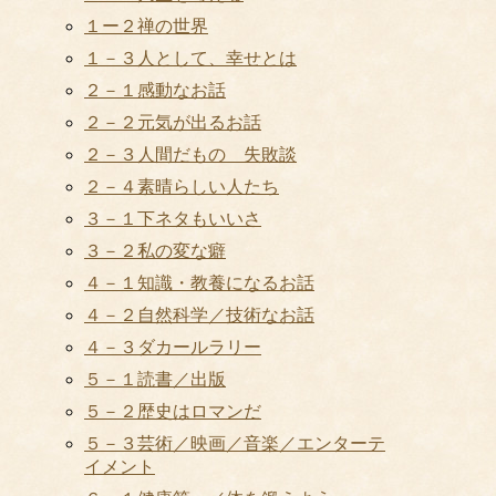
１ー２禅の世界
１－３人として、幸せとは
２－１感動なお話
２－２元気が出るお話
２－３人間だもの 失敗談
２－４素晴らしい人たち
３－１下ネタもいいさ
３－２私の変な癖
４－１知識・教養になるお話
４－２自然科学／技術なお話
４－３ダカールラリー
５－１読書／出版
５－２歴史はロマンだ
５－３芸術／映画／音楽／エンターテ
イメント