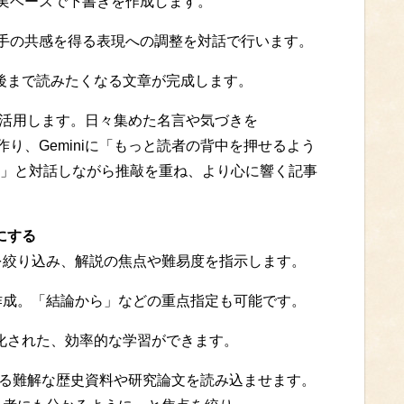
に、事実ベースで下書きを作成します。
読み手の共感を得る表現への調整を対話で行います。
最後まで読みたくなる文章が完成します。
に活用します。日々集めた名言や気づきを
を作り、Geminiに「もっと読者の背中を押せるよう
」と対話しながら推敲を重ね、より心に響く記事
にする
ントを絞り込み、解説の焦点や難易度を指示します。
音声を作成。「結論から」などの重点指定も可能です。
適化された、効率的な学習ができます。
する難解な歴史資料や研究論文を読み込ませます。