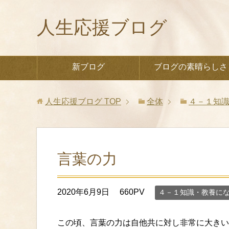
人生応援ブログ
新ブログ
ブログの素晴らしさ
人生応援ブログ
TOP
全体
４－１知
言葉の力
2020年6月9日
660PV
４－１知識・教養に
この頃、言葉の力は自他共に対し非常に大きい