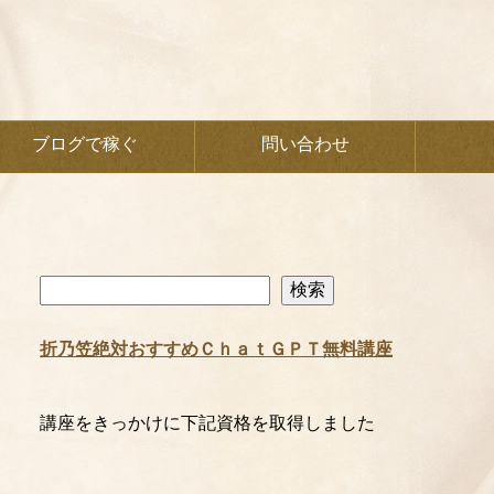
ブログで稼ぐ
問い合わせ
検
検索
索
折乃笠絶対おすすめＣｈａｔＧＰＴ無料講座
講座をきっかけに下記資格を取得しました