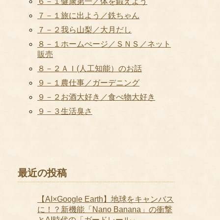
６－１健康第一／体を鍛えよう
７－１旅に出よう／鉄ちゃん
７－２我ら山梨／大月だし
８－１ホームぺージ／ＳＮＳ／ネット
販売
８－２ＡＩ(人工知能）のお話
９－１農仕事／ガーデニング
９－２お酒大好き／食べ物大好き
９－３生活臭さ
最近の投稿
【AI×Google Earth】地球をキャンバス
に！？新機能「Nano Banana」の衝撃
とAI時代の「ガードレール」