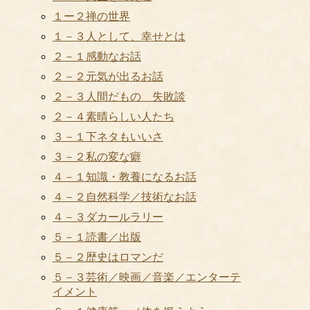
１ー２禅の世界
１－３人として、幸せとは
２－１感動なお話
２－２元気が出るお話
２－３人間だもの 失敗談
２－４素晴らしい人たち
３－１下ネタもいいさ
３－２私の変な癖
４－１知識・教養になるお話
４－２自然科学／技術なお話
４－３ダカールラリー
５－１読書／出版
５－２歴史はロマンだ
５－３芸術／映画／音楽／エンターテ
イメント