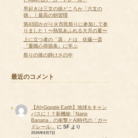
早起きは三文の徳どころか「六文の
徳」！最高の朝習慣
第43回かがり火市民祭りに参加して参
りました！〜熱気あふれる大月の夏〜
上に立つ者の「器」とは 佐藤一斎
『重職心得箇条』に学ぶ
祭りの後の静けさの中
最近のコメント
【AI×Google Earth】地球をキャン
バスに！？新機能「Nano
Banana」の衝撃とAI時代の「ガー
ドレール」
に
SF
より
2026年8月7日