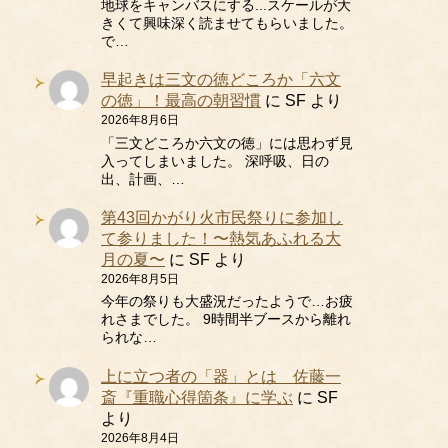
地球をキャンバスにする...スケールが大
きくて興味深く読ませてもらいました。
で…
早起きは三文の徳どころか「六文
の徳」！最高の朝習慣
に
SF
より
2026年8月6日
「三文どころか六文の徳」には思わず見
入ってしまいました。 深呼吸、日の
出、計画、…
第43回かがり火市民祭りに参加し
て参りました！〜熱気あふれる大
月の夏〜
に
SF
より
2026年8月5日
今年の祭りも大盛況だったようで…お疲
れさまでした。 9時間半ブースから離れ
られな…
上に立つ者の「器」とは 佐藤一
斎『重職心得箇条』に学ぶ
に
SF
より
2026年8月4日