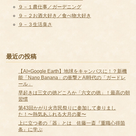
９－１農仕事／ガーデニング
９－２お酒大好き／食べ物大好き
９－３生活臭さ
最近の投稿
【AI×Google Earth】地球をキャンバスに！？新機
能「Nano Banana」の衝撃とAI時代の「ガードレ
ール」
早起きは三文の徳どころか「六文の徳」！最高の朝
習慣
第43回かがり火市民祭りに参加して参りまし
た！〜熱気あふれる大月の夏〜
上に立つ者の「器」とは 佐藤一斎『重職心得箇
条』に学ぶ