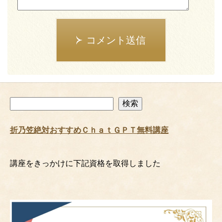
コメント送信
検
検索
索
折乃笠絶対おすすめＣｈａｔＧＰＴ無料講座
講座をきっかけに下記資格を取得しました