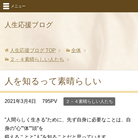
メニュー
人生応援ブログ
人生応援ブログ
TOP
全体
２－４素晴らしい人たち
人を知るって素晴らしい
2021年3月4日
795PV
２－４素晴らしい人たち
”人間らしく生きる”ために、先ず自身に必要なことは、自
身の”心””体””頭”を
鍛えることと”人”を知ることだと思っています。