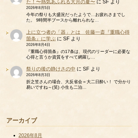
た！〜熱気あふれる大月の夏〜
に
SF
より
2026年8月5日
今年の祭りも大盛況だったようで…お疲れさまでし
た。 9時間半ブースから離れられな…
上に立つ者の「器」とは 佐藤一斎『重職心得
箇条』に学ぶ
に
SF
より
2026年8月4日
『重職心得箇条』の17条は、現代のリーダーに必要な
心得と言うか資質をすべて網羅し…
祭りの後の静けさの中
に
SF
より
2026年8月3日
折之笠さんの場合、大反省会＝大二日酔い！ で分かり
易いですね～(笑) 小生も二泊…
アーカイブ
2026年8月