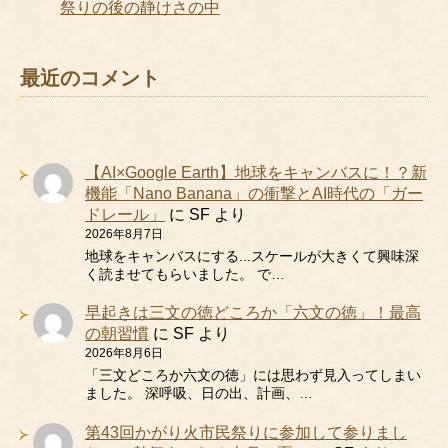
祭りの後の静けさの中
最近のコメント
【AI×Google Earth】地球をキャンバスに！？新
機能「Nano Banana」の衝撃とAI時代の「ガー
ドレール」
に
SF
より
2026年8月7日
地球をキャンバスにする...スケールが大きくて興味深
く読ませてもらいました。 で…
早起きは三文の徳どころか「六文の徳」！最高
の朝習慣
に
SF
より
2026年8月6日
「三文どころか六文の徳」には思わず見入ってしまい
ました。 深呼吸、日の出、計画、…
第43回かがり火市民祭りに参加して参りまし