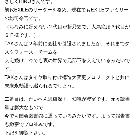
さしくHIROさんです。
初代EXILEのリーダーを務め、現在でもEXILEファミリー
の総司令官です。
（ちなみに冴えない２代目が折乃笠で、人気絶頂３代目が
ＳＦ様です。）
TAKさんは２年前に会社を引退されましたが、それまでタ
スクフォース・チームを
支え続け、今でも裏の世界で元部下を支えているみたいで
す。
TAKさんはタイヤ取り付け構造大変更プロジェクトと共に
未来永劫語り綴られるでしょう。
二番目は、たいへん思慮深く、知識が豊富です。元々読書
量は膨大なもので
今でも国会図書館に通っているみたいです。よって報告書
も緻密でプロ並みです。
下記を御覧下さい。