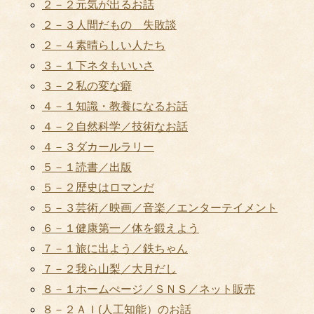
２－２元気が出るお話
２－３人間だもの 失敗談
２－４素晴らしい人たち
３－１下ネタもいいさ
３－２私の変な癖
４－１知識・教養になるお話
４－２自然科学／技術なお話
４－３ダカールラリー
５－１読書／出版
５－２歴史はロマンだ
５－３芸術／映画／音楽／エンターテイメント
６－１健康第一／体を鍛えよう
７－１旅に出よう／鉄ちゃん
７－２我ら山梨／大月だし
８－１ホームぺージ／ＳＮＳ／ネット販売
８－２ＡＩ(人工知能）のお話