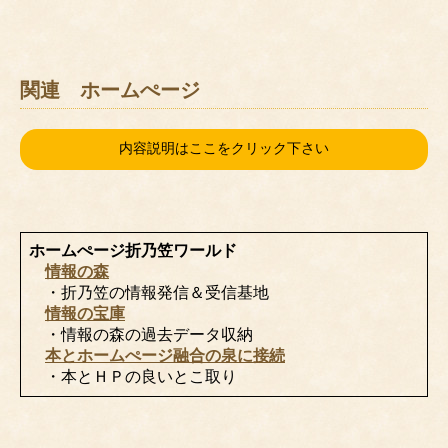
関連 ホームぺージ
内容説明はここをクリック下さい
ホームぺージ折乃笠ワールド
情報の森
・折乃笠の情報発信＆受信基地
情報の宝庫
・情報の森の過去データ収納
本とホームぺージ融合の泉に接続
・本とＨＰの良いとこ取り