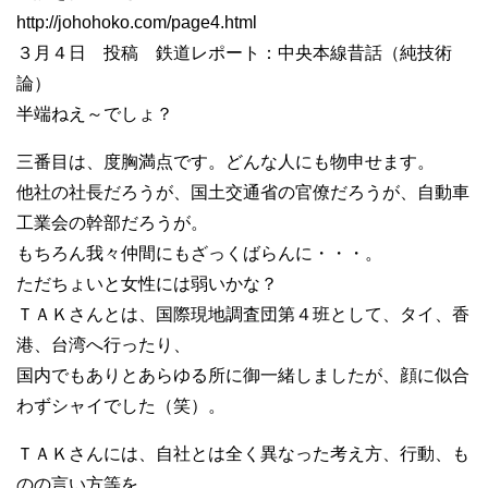
http://johohoko.com/page4.html
３月４日 投稿 鉄道レポート：中央本線昔話（純技術
論）
半端ねえ～でしょ？
三番目は、度胸満点です。どんな人にも物申せます。
他社の社長だろうが、国土交通省の官僚だろうが、自動車
工業会の幹部だろうが。
もちろん我々仲間にもざっくばらんに・・・。
ただちょいと女性には弱いかな？
ＴＡＫさんとは、国際現地調査団第４班として、タイ、香
港、台湾へ行ったり、
国内でもありとあらゆる所に御一緒しましたが、顔に似合
わずシャイでした（笑）。
ＴＡＫさんには、自社とは全く異なった考え方、行動、も
のの言い方等を