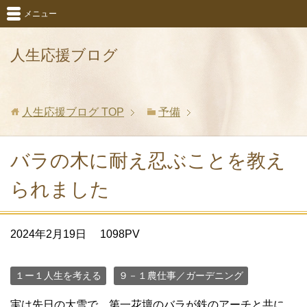
メニュー
人生応援ブログ
人生応援ブログ
TOP
予備
バラの木に耐え忍ぶことを教え
られました
2024年2月19日
1098PV
１ー１人生を考える
９－１農仕事／ガーデニング
実は先日の大雪で、第一花壇のバラが鉄のアーチと共に