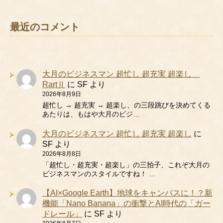
最近のコメント
大月のビジネスマン 超忙し 超充実 超楽し
RartⅡ
に
SF
より
2026年8月9日
超忙し → 超充実 → 超楽し、の三段跳びを決めてくる
あたりは、もはや大月のビジ…
大月のビジネスマン 超忙し 超充実 超楽し
に
SF
より
2026年8月8日
「超忙し・超充実・超楽し」の三拍子、これぞ大月の
ビジネスマンのスタイルですね！ …
【AI×Google Earth】地球をキャンバスに！？新
機能「Nano Banana」の衝撃とAI時代の「ガー
ドレール」
に
SF
より