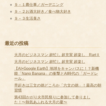
９－１農仕事／ガーデニング
９－２お酒大好き／食べ物大好き
９－３生活臭さ
最近の投稿
大月のビジネスマン 超忙し 超充実 超楽し RartⅡ
大月のビジネスマン 超忙し 超充実 超楽し
【AI×Google Earth】地球をキャンバスに！？新機
能「Nano Banana」の衝撃とAI時代の「ガードレ
ール」
早起きは三文の徳どころか「六文の徳」！最高の朝
習慣
第43回かがり火市民祭りに参加して参りまし
た！〜熱気あふれる大月の夏〜