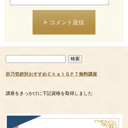
コメント送信
検
検索
索
折乃笠絶対おすすめＣｈａｔＧＰＴ無料講座
講座をきっかけに下記資格を取得しました