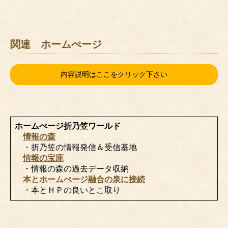
関連 ホームぺージ
内容説明はここをクリック下さい
ホームぺージ折乃笠ワールド
情報の森
・折乃笠の情報発信＆受信基地
情報の宝庫
・情報の森の過去データ収納
本とホームぺージ融合の泉に接続
・本とＨＰの良いとこ取り