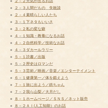
２－２元気が出るお話
２－３人間だもの 失敗談
２－４素晴らしい人たち
３－１下ネタもいいさ
３－２私の変な癖
４－１知識・教養になるお話
４－２自然科学／技術なお話
４－３ダカールラリー
５－１読書／出版
５－２歴史はロマンだ
５－３芸術／映画／音楽／エンターテイメント
６－１健康第一／体を鍛えよう
７－１旅に出よう／鉄ちゃん
７－２我ら山梨／大月だし
８－１ホームぺージ／ＳＮＳ／ネット販売
８－２ＡＩ(人工知能）のお話