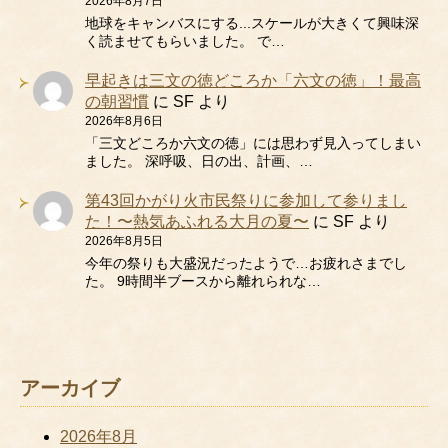
2026年8月7日
地球をキャンバスにする...スケールが大きくて興味深
く読ませてもらいました。 で…
早起きは三文の徳どころか「六文の徳」！最高
の朝習慣
に
SF
より
2026年8月6日
「三文どころか六文の徳」には思わず見入ってしまい
ました。 深呼吸、日の出、計画、…
第43回かがり火市民祭りに参加して参りまし
た！〜熱気あふれる大月の夏〜
に
SF
より
2026年8月5日
今年の祭りも大盛況だったようで…お疲れさまでし
た。 9時間半ブースから離れられな…
アーカイブ
2026年8月