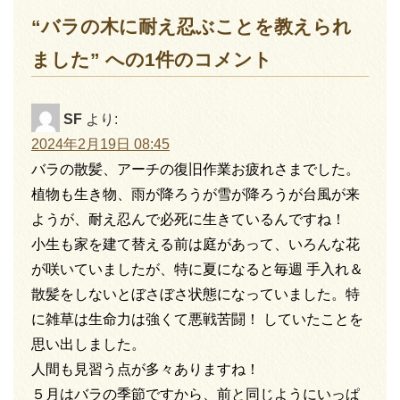
“バラの木に耐え忍ぶことを教えられ
ました” への1件のコメント
SF
より:
2024年2月19日 08:45
バラの散髪、アーチの復旧作業お疲れさまでした。
植物も生き物、雨が降ろうが雪が降ろうが台風が来
ようが、耐え忍んで必死に生きているんですね！
小生も家を建て替える前は庭があって、いろんな花
が咲いていましたが、特に夏になると毎週 手入れ＆
散髪をしないとぼさぼさ状態になっていました。特
に雑草は生命力は強くて悪戦苦闘！ していたことを
思い出しました。
人間も見習う点が多々ありますね！
５月はバラの季節ですから、前と同じようにいっぱ